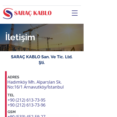
İletişim
SARAÇ KABLO San. Ve Tic. Ltd.
Şti.
ADRES
Hadımköy Mh. Alparslan Sk.
No:16/1 Arnavutköy/İstanbul
TEL
+90 (212) 613-73-95
+90 (212) 613-7
3-96
GSM
+90 (533) 452-
59-27