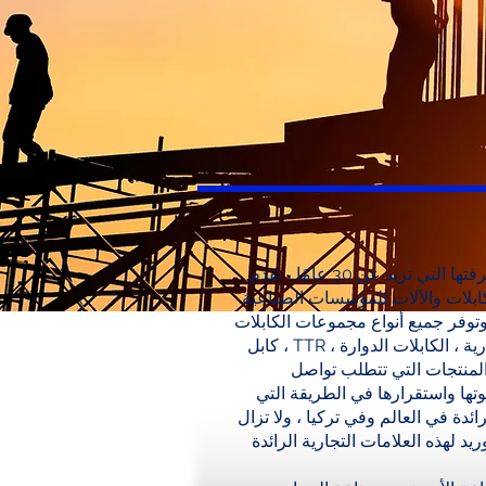
بفضل خبرتها ومعرفتها التي تزيد عن 30 عامًا ، تقدم Saraç Kablo
بلات والآلات للمؤسسات الصناعية
فر جميع أنواع مجموعات الكابلات (كابل التوصيل
30
، كابل TTR ، كابل تقوية البطارية ، الكابلات الدوارة) وجميع الهندسة
ت التي تتطلب تواصل Saraç Kablo حياتها
تها واستقرارها في الطريقة التي
رائدة في العالم وفي تركيا ، ولا تزال
سنوات من الخبرة