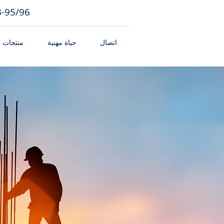
3-95/96
اتصال
حياة مهنية
منتجات