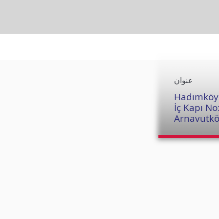
عنوان
Hadımköy 
İç Kapı No
Arnavutkö