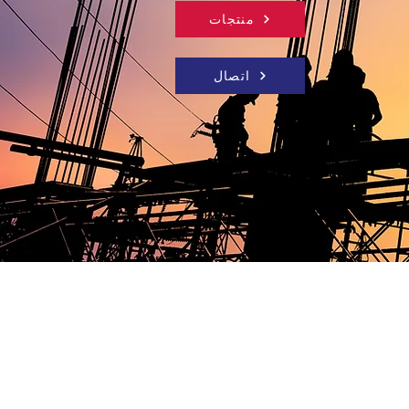
منتجات
اتصال
147
نتاج