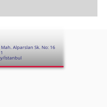
Mah. Alparslan Sk. No: 16
:1
y/İstanbul