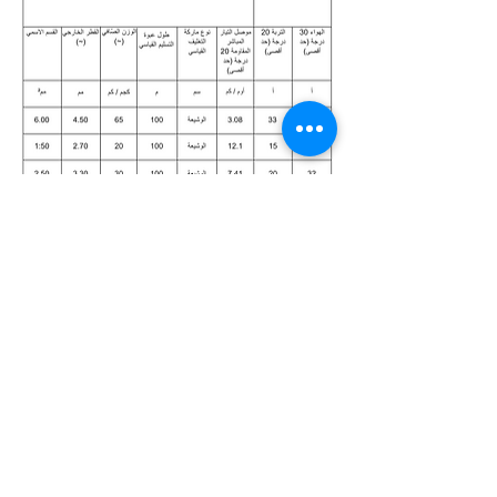
اتصل بنا
+90 (212) 613-73-95
+90 (212) 613-73-96
info@sarackablo.com.tr