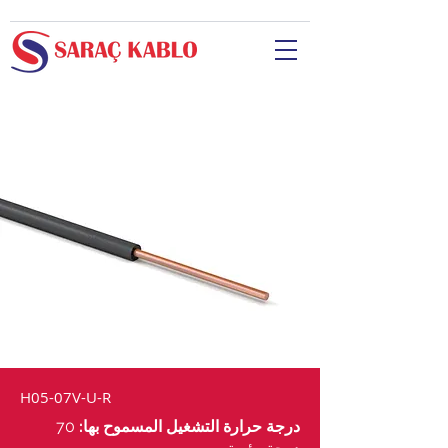
H05-07V-U-R
درجة حرارة التشغيل المسموح بها:
70