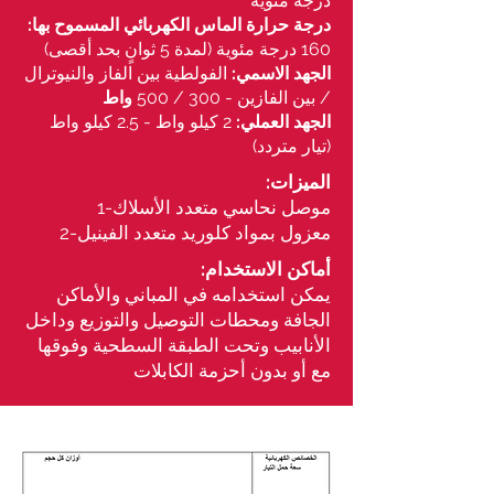
درجة مئوية
درجة حرارة الماس الكهربائي المسموح بها:
160 درجة مئوية (لمدة 5 ثوانٍ بحد أقصى)
الجهد الاسمي:
الفولطية بين الفاز والنيوترال
/ بين الفازين - 300 / 500
واط
الجهد العملي:
2 كيلو واط - 2.5 كيلو واط
(تيار متردد)
:الميزات
1-موصل نحاسي متعدد الأسلاك
2-معزول بمواد كلوريد متعد​د الفينيل
:أماكن الاستخدام
يمكن استخدامه في المباني والأماكن
الجافة ومحطات التوصيل والتوزيع وداخل
الأنابيب وتحت الطبقة السطحية وفوقها
مع أو بدون أحزمة الكابلات